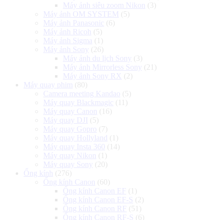
Máy ảnh siêu zoom Nikon
(3)
Máy ảnh OM SYSTEM
(5)
Máy ảnh Panasonic
(6)
Máy ảnh Ricoh
(5)
Máy ảnh Sigma
(1)
Máy ảnh Sony
(26)
Máy ảnh du lịch Sony
(3)
Máy ảnh Mirrorless Sony
(21)
Máy ảnh Sony RX
(2)
Máy quay phim
(80)
Camera meeting Kandao
(5)
Máy quay Blackmagic
(11)
Máy quay Canon
(16)
Máy quay DJI
(5)
Máy quay Gopro
(7)
Máy quay Hollyland
(1)
Máy quay Insta 360
(14)
Máy quay Nikon
(1)
Máy quay Sony
(20)
Ống kính
(276)
Ống kính Canon
(60)
Ống kính Canon EF
(1)
Ống kính Canon EF-S
(2)
Ống kính Canon RF
(51)
Ống kính Canon RF-S
(6)