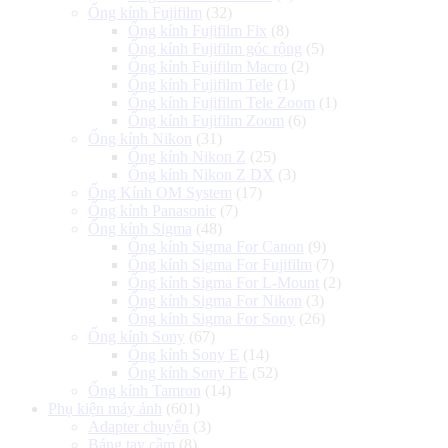
Ống kính Fujifilm
(32)
Ống kính Fujifilm Fix
(8)
Ống kính Fujifilm góc rộng
(5)
Ống kính Fujifilm Macro
(2)
Ống kính Fujifilm Tele
(1)
Ống kính Fujifilm Tele Zoom
(1)
Ống kính Fujifilm Zoom
(6)
Ống kính Nikon
(31)
Ống kính Nikon Z
(25)
Ống kính Nikon Z DX
(3)
Ống Kính OM System
(17)
Ống kính Panasonic
(7)
Ống kính Sigma
(48)
Ống kính Sigma For Canon
(9)
Ống kính Sigma For Fujifilm
(7)
Ống kính Sigma For L-Mount
(2)
Ống kính Sigma For Nikon
(3)
Ống kính Sigma For Sony
(26)
Ống kính Sony
(67)
Ống kính Sony E
(14)
Ống kính Sony FE
(52)
Ống kính Tamron
(14)
Phụ kiện máy ảnh
(601)
Adapter chuyển
(3)
Báng tay cầm
(8)