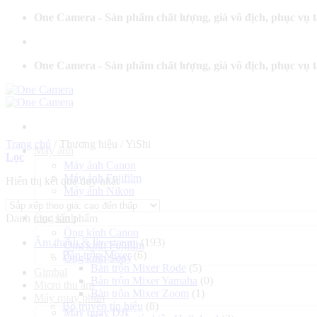
Bỏ
One Camera - Sản phẩm chất lượng, giá vô địch, phục vụ 
qua
nội
dung
One Camera - Sản phẩm chất lượng, giá vô địch, phục vụ 
Trang chủ
/
Thương hiệu
/
YiShi
Máy ảnh
Lọc
Máy ảnh Canon
Máy ảnh Fujifilm
Hiển thị kết quả duy nhất
Máy ảnh Nikon
Máy ảnh Sony
Ống kính
Danh mục sản phẩm
Ống kính Canon
Âm thanh & livestream
(193)
Ống kính Fujifilm
Bàn trộn Mixer
(6)
Ống kính Sony
Bàn trộn Mixer Rode
(5)
Gimbal
Bàn trộn Mixer Yamaha
(0)
Micro thu âm
Bàn trộn Mixer Zoom
(1)
Máy quay phim
Bộ truyền tín hiệu
(8)
Máy quay DJI