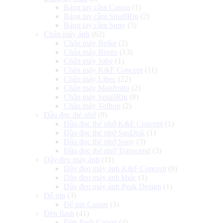
Báng tay cầm Canon
(1)
Báng tay cầm SmallRig
(2)
Báng tay cầm Sony
(5)
Chân máy ảnh
(62)
Chân máy Beike
(2)
Chân máy Benro
(13)
Chân máy Joby
(1)
Chân máy K&F Concept
(11)
Chân máy Libec
(22)
Chân máy Manfrotto
(2)
Chân máy SmallRig
(8)
Chân máy Velbon
(2)
Đầu đọc thẻ nhớ
(9)
Đầu đọc thẻ nhớ K&F Concept
(1)
Đầu đọc thẻ nhớ SanDisk
(1)
Đầu đọc thẻ nhớ Sony
(3)
Đầu đọc thẻ nhớ Transcend
(3)
Dây đeo máy ảnh
(11)
Dây đeo máy ảnh K&F Concept
(9)
Dây đeo máy ảnh khác
(1)
Dây đeo máy ảnh Peak Design
(1)
Đế pin
(3)
Đế pin Canon
(3)
Đèn flash
(41)
Đèn flash Canon
(4)