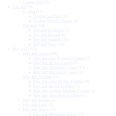
Gimbal DJI
(13)
Lưu trữ
(70)
Ổ cứng
(11)
Ổ cứng SanDisk
(11)
Ổ cứng Western Digital
(0)
Thẻ nhớ
(59)
Thẻ nhớ Exascend
(5)
Thẻ nhớ Homan
(0)
Thẻ nhớ Sandisk
(35)
Thẻ nhớ Sony
(19)
Máy ảnh
(113)
Máy ảnh Canon
(28)
Máy ảnh chuyên nghiệp Canon
(2)
Máy ảnh du lịch Canon
(7)
Máy ảnh Mirrorless Canon
(17)
Máy ảnh siêu zoom Canon
(2)
Máy ảnh Fujifilm
(23)
Máy ảnh chụp lấy liền Fujifilm
(8)
Máy ảnh du lịch Fujifilm
(1)
Máy ảnh Fujifilm Medium Format
(3)
Máy ảnh Mirrorless Fujifilm
(11)
Máy ảnh Kodak
(1)
Máy ảnh Leica
(3)
Máy ảnh Nikon
(15)
Máy ảnh Mirrorless Nikon
(12)