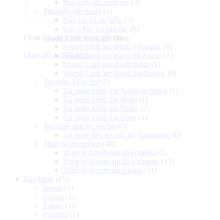
Phụ kiện microphone
(3)
Phụ kiện âm thanh
(3)
Dây loa và tín hiệu
(2)
Sạc + Pin Saramonic
(0)
Chưa có sản phẩm trong giỏ hàng.
Sound Card âm thanh
(8)
Sound Card âm thanh Focusrite
(6)
Quay trở lại cửa hàng
Sound Card âm thanh M-Audio
(1)
Sound Card âm thanh Rode
(1)
Sound Card âm thanh Saramonic
(0)
Tai nghe kiểm âm
(5)
Tai nghe kiểm âm Audio-technica
(1)
Tai nghe kiểm âm Rode
(1)
Tai nghe kiểm âm Shure
(2)
Tai nghe kiểm âm Sony
(1)
Tai nghe liên lạc nội bộ
(0)
Tai nghe liên lạc nội bộ Saramonic
(0)
Thiết bị livestream
(48)
Thiết bị livestream Avermedia
(2)
Thiết bị livestream Blackmagic
(35)
Thiết bị livestream Elgato
(11)
Bảo hành
(15)
Benro
(1)
Canon
(1)
Elgato
(1)
Fujifilm
(1)