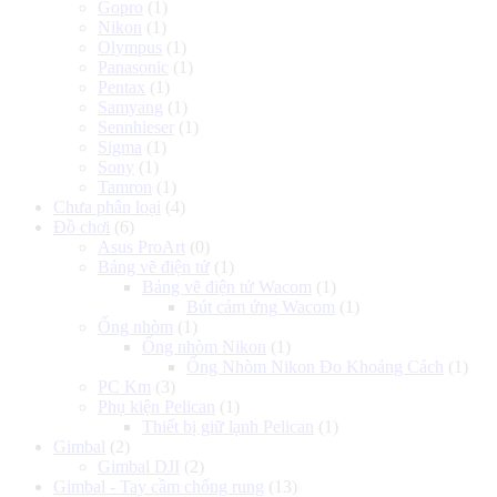
Gopro
(1)
Nikon
(1)
Olympus
(1)
Panasonic
(1)
Pentax
(1)
Samyang
(1)
Sennhieser
(1)
Sigma
(1)
Sony
(1)
Tamron
(1)
Chưa phân loại
(4)
Đồ chơi
(6)
Asus ProArt
(0)
Bảng vẽ điện tử
(1)
Bảng vẽ điện tử Wacom
(1)
Bút cảm ứng Wacom
(1)
Ống nhòm
(1)
Ống nhòm Nikon
(1)
Ống Nhòm Nikon Đo Khoảng Cách
(1)
PC Km
(3)
Phụ kiện Pelican
(1)
Thiết bị giữ lạnh Pelican
(1)
Gimbal
(2)
Gimbal DJI
(2)
Gimbal - Tay cầm chống rung
(13)