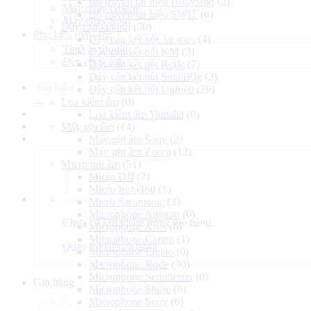
Bộ truyền tín hiệu Hollyland
(2)
Máy quay Gopro
Bộ truyền tín hiệu SWIT
(6)
Máy quay Sony
Dây cáp kết nối
(50)
Phụ kiện máy ảnh
Dây cáp kết nối Atomos
(4)
Thiết bị Studio
Dây cáp kết nối KM
(3)
Đèn chụp ảnh
Dây cáp kết nối Rode
(7)
Dây cáp kết nối SmallRig
(2)
Tìm
Dây cáp kết nối Ugreen
(29)
kiếm:
Loa kiểm âm
(0)
Loa kiểm âm Yamaha
(0)
Máy ghi âm
(14)
Máy ghi âm Sony
(2)
Máy ghi âm Zoom
(12)
Micro thu âm
(51)
Micro DJI
(7)
Micro Insta360
(1)
Micro Saramonic
(3)
Microphone Amaran
(0)
Chưa có sản phẩm trong giỏ hàng.
Microphone Asus
(0)
Microphone Canon
(1)
Quay trở lại cửa hàng
Microphone Elgato
(0)
Microphone Rode
(30)
Microphone Sennheiser
(0)
Giỏ hàng
Microphone Shure
(0)
Microphone Sony
(6)