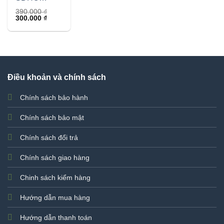
Kioxia
390.000
₫
Giá
Giá
300.000
₫
Exceria
gốc
hiện
32GB
là:
tại
390.000 ₫.
là:
100Mb/s
300.000 ₫.
Điều khoản và chính sách
Chính sách bảo hành
Chính sách bảo mật
Chính sách đổi trả
Chính sách giao hàng
Chinh sách kiểm hàng
Hướng dẫn mua hàng
Hướng dẫn thanh toán