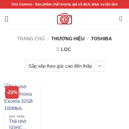
Bỏ
One Camera - Sản phẩm chất lượng, giá vô địch, phục vụ tận tâm
qua
nội
dung
TRANG CHỦ
/
THƯƠNG HIỆU
/
TOSHIBA
LỌC
-23%
QUÀ TẶNG
Thẻ nhớ
SDHC