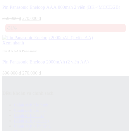
Pin Panasonic Eneloop AAA 800mah 2 viên (BK-4MCCE/2B)
Giá
Giá
350.000
₫
270.000
₫
gốc
hiện
-31%
là:
tại
350.000 ₫.
là:
270.000 ₫.
Xem nhanh
Pin AA AAA Panasonic
Pin Panasonic Eneloop 2000mAh (2 viên AA)
Giá
Giá
390.000
₫
270.000
₫
gốc
hiện
là:
tại
390.000 ₫.
là:
Điều khoản và chính sách
270.000 ₫.
Chính sách bảo hành
Chính sách bảo mật
Chính sách đổi trả
Chính sách giao hàng
Chinh sách kiểm hàng