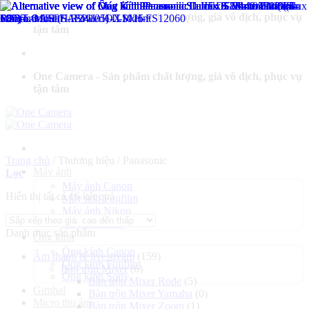
Bỏ
One Camera - Sản phẩm chất lượng, giá vô địch, phục vụ
qua
tận tâm
nội
dung
One Camera - Sản phẩm chất lượng, giá vô địch, phục vụ
tận tâm
Trang chủ
/
Thương hiệu
/
Panasonic
Máy ảnh
Lọc
Máy ảnh Canon
Đã
Hiển thị tất cả 16 kết quả
Máy ảnh Fujifilm
sắp
Máy ảnh Nikon
xếp
Máy ảnh Sony
Danh mục sản phẩm
theo
Ống kính
giá:
Ống kính Canon
Âm thanh & livestream
(159)
cao
Ống kính Fujifilm
Bàn trộn Mixer
(6)
đến
Ống kính Sony
Bàn trộn Mixer Rode
(5)
thấp
Gimbal
Bàn trộn Mixer Yamaha
(0)
Micro thu âm
Bàn trộn Mixer Zoom
(1)