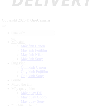
Copyright 2026 ©
OneCamera
Tìm
kiếm:
Máy ảnh
Máy ảnh Canon
Máy ảnh Fujifilm
Máy ảnh Nikon
Máy ảnh Sony
Ống kính
Ống kính Canon
Ống kính Fujifilm
Ống kính Sony
Gimbal
Micro thu âm
Máy quay phim
Máy quay DJI
Máy quay Gopro
Máy quay Sony
Phụ kiện máy ảnh