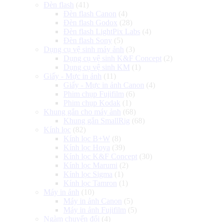
Đèn flash
(41)
Đèn flash Canon
(4)
Đèn flash Godox
(28)
Đèn flash LightPix Labs
(4)
Đèn flash Sony
(5)
Dụng cụ vệ sinh máy ảnh
(3)
Dụng cụ vệ sinh K&F Concept
(2)
Dụng cụ vệ sinh KM
(1)
Giấy - Mực in ảnh
(11)
Giấy - Mực in ảnh Canon
(4)
Phim chụp Fujifilm
(6)
Phim chụp Kodak
(1)
Khung gắn cho máy ảnh
(68)
Khung gắn SmallRig
(68)
Kính lọc
(82)
Kính lọc B+W
(8)
Kính lọc Hoya
(39)
Kính lọc K&F Concept
(30)
Kính lọc Marumi
(2)
Kính lọc Sigma
(1)
Kính lọc Tamron
(1)
Máy in ảnh
(10)
Máy in ảnh Canon
(5)
Máy in ảnh Fujifilm
(5)
Ngàm chuyển đổi
(4)