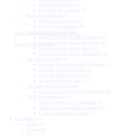
Microphone Sony
(6)
Phụ kiện microphone
(3)
Phụ kiện âm thanh
(3)
Dây loa và tín hiệu
(2)
Sạc + Pin Saramonic
(0)
Sound Card âm thanh
(8)
Chưa có sản phẩm trong giỏ hàng.
Sound Card âm thanh Focusrite
(6)
Sound Card âm thanh M-Audio
(1)
Quay trở lại cửa hàng
Sound Card âm thanh Rode
(1)
Sound Card âm thanh Saramonic
(0)
Tai nghe kiểm âm
(5)
Tai nghe kiểm âm Audio-technica
(1)
Tai nghe kiểm âm Rode
(1)
Tai nghe kiểm âm Shure
(2)
Tai nghe kiểm âm Sony
(1)
Tai nghe liên lạc nội bộ
(0)
Tai nghe liên lạc nội bộ Saramonic
(0)
Thiết bị livestream
(14)
Thiết bị livestream Avermedia
(2)
Thiết bị livestream Blackmagic
(1)
Thiết bị livestream Elgato
(11)
Bảo hành
(15)
Benro
(1)
Canon
(1)
Elgato
(1)