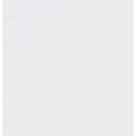
Hướng dẫn mua hàng
Hướng dẫn thanh toán
Thông tin
Giới thiệu
Liên hệ
Địa chỉ cửa hàng
Chi nhánh
Hà Nội:
151 Đặng Tiến Đông, Đống Đa, Hà Nội
Chi nhánh
Đà Nẵng:
52 Nguyễn Thị Minh Khai, Hải Châu, Đà Nẵng
Liên hệ nhanh
Hà Nội:
Phạm Tú:
0817 388 333