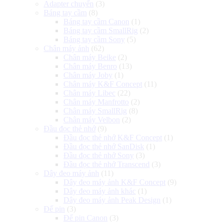
Adapter chuyển
(3)
Báng tay cầm
(8)
Báng tay cầm Canon
(1)
Báng tay cầm SmallRig
(2)
Báng tay cầm Sony
(5)
Chân máy ảnh
(62)
Chân máy Beike
(2)
Chân máy Benro
(13)
Chân máy Joby
(1)
Chân máy K&F Concept
(11)
Chân máy Libec
(22)
Chân máy Manfrotto
(2)
Chân máy SmallRig
(8)
Chân máy Velbon
(2)
Đầu đọc thẻ nhớ
(9)
Đầu đọc thẻ nhớ K&F Concept
(1)
Đầu đọc thẻ nhớ SanDisk
(1)
Đầu đọc thẻ nhớ Sony
(3)
Đầu đọc thẻ nhớ Transcend
(3)
Dây đeo máy ảnh
(11)
Dây đeo máy ảnh K&F Concept
(9)
Dây đeo máy ảnh khác
(1)
Dây đeo máy ảnh Peak Design
(1)
Đế pin
(3)
Đế pin Canon
(3)