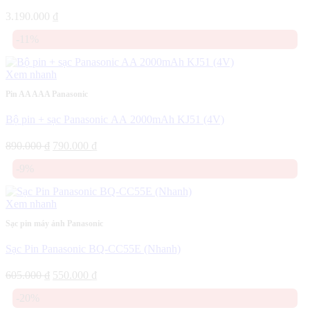
3.190.000
₫
-11%
Xem nhanh
Pin AA AAA Panasonic
Bộ pin + sạc Panasonic AA 2000mAh KJ51 (4V)
Giá
Giá
890.000
₫
790.000
₫
gốc
hiện
-9%
là:
tại
890.000 ₫.
là:
790.000 ₫.
Xem nhanh
Sạc pin máy ảnh Panasonic
Sạc Pin Panasonic BQ-CC55E (Nhanh)
Giá
Giá
605.000
₫
550.000
₫
gốc
hiện
-20%
là:
tại