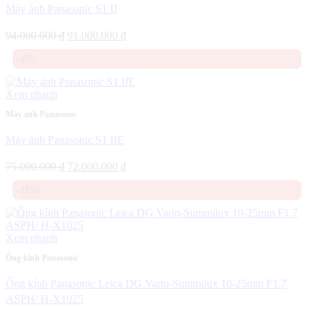
Máy ảnh Panasonic S1 II
Giá
Giá
94.000.000
₫
91.000.000
₫
gốc
hiện
-4%
là:
tại
94.000.000 ₫.
là:
91.000.000 ₫.
Xem nhanh
Máy ảnh Panasonic
Máy ảnh Panasonic S1 IIE
Giá
Giá
75.000.000
₫
72.000.000
₫
gốc
hiện
-11%
là:
tại
75.000.000 ₫.
là:
72.000.000 ₫.
Xem nhanh
Ống kính Panasonic
Ống kính Panasonic Leica DG Vario-Summilux 10-25mm F1.7
ASPH/ H-X1025