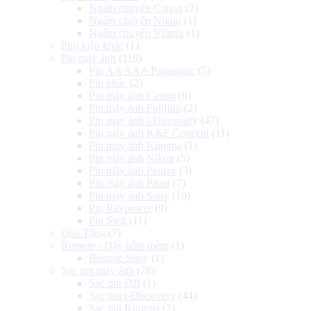
Ngàm chuyển Canon
(2)
Ngàm chuyển Nikon
(1)
Ngàm chuyển Viltrox
(1)
Phụ kiện khác
(1)
Pin máy ảnh
(119)
Pin AA AAA Panasonic
(5)
Pin khác
(2)
Pin máy ảnh Canon
(6)
Pin máy ảnh Fujifilm
(2)
Pin máy ảnh i-Discovery
(47)
Pin máy ảnh K&F Concept
(11)
Pin máy ảnh Kingma
(1)
Pin máy ảnh Nikon
(5)
Pin máy ảnh Pentax
(3)
Pin máy ảnh Pisen
(7)
Pin máy ảnh Sony
(10)
Pin Ravpower
(9)
Pin Swit
(11)
Quà Tặng
(7)
Remote - Dây bấm mềm
(1)
Remote Sony
(1)
Sạc pin máy ảnh
(78)
Sạc pin DJI
(1)
Sạc pin i-Discovery
(44)
Sạc pin Kingma
(2)