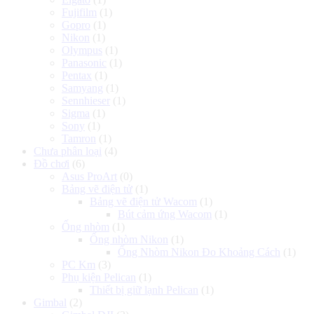
Fujifilm
(1)
Gopro
(1)
Nikon
(1)
Olympus
(1)
Panasonic
(1)
Pentax
(1)
Samyang
(1)
Sennhieser
(1)
Sigma
(1)
Sony
(1)
Tamron
(1)
Chưa phân loại
(4)
Đồ chơi
(6)
Asus ProArt
(0)
Bảng vẽ điện tử
(1)
Bảng vẽ điện tử Wacom
(1)
Bút cảm ứng Wacom
(1)
Ống nhòm
(1)
Ống nhòm Nikon
(1)
Ống Nhòm Nikon Đo Khoảng Cách
(1)
PC Km
(3)
Phụ kiện Pelican
(1)
Thiết bị giữ lạnh Pelican
(1)
Gimbal
(2)