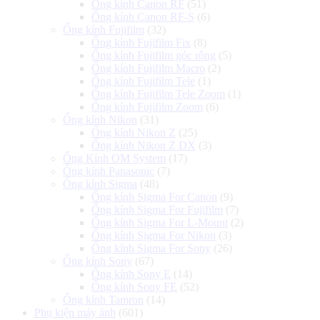
Ống kính Canon RF
(51)
Ống kính Canon RF-S
(6)
Ống kính Fujifilm
(32)
Ống kính Fujifilm Fix
(8)
Ống kính Fujifilm góc rộng
(5)
Ống kính Fujifilm Macro
(2)
Ống kính Fujifilm Tele
(1)
Ống kính Fujifilm Tele Zoom
(1)
Ống kính Fujifilm Zoom
(6)
Ống kính Nikon
(31)
Ống kính Nikon Z
(25)
Ống kính Nikon Z DX
(3)
Ống Kính OM System
(17)
Ống kính Panasonic
(7)
Ống kính Sigma
(48)
Ống kính Sigma For Canon
(9)
Ống kính Sigma For Fujifilm
(7)
Ống kính Sigma For L-Mount
(2)
Ống kính Sigma For Nikon
(3)
Ống kính Sigma For Sony
(26)
Ống kính Sony
(67)
Ống kính Sony E
(14)
Ống kính Sony FE
(52)
Ống kính Tamron
(14)
Phụ kiện máy ảnh
(601)