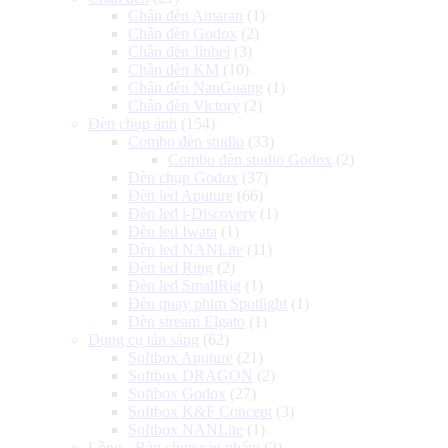
Chân đèn Amaran
(1)
Chân đèn Godox
(2)
Chân đèn Jinbei
(3)
Chân đèn KM
(10)
Chân đèn NanGuang
(1)
Chân đèn Victory
(2)
Đèn chụp ảnh
(154)
Combo đèn studio
(33)
Combo đèn studio Godox
(2)
Đèn chụp Godox
(37)
Đèn led Aputure
(66)
Đèn led i-Discovery
(1)
Đèn led Iwata
(1)
Đèn led NANLite
(11)
Đèn led Ring
(2)
Đèn led SmallRig
(1)
Đèn quay phim Spotlight
(1)
Đèn stream Elgato
(1)
Dụng cụ tản sáng
(62)
Softbox Aputure
(21)
Softbox DRAGON
(2)
Softbox Godox
(27)
Softbox K&F Concept
(3)
Softbox NANLite
(1)
Lồng - Bàn chụp sản phẩm
(2)