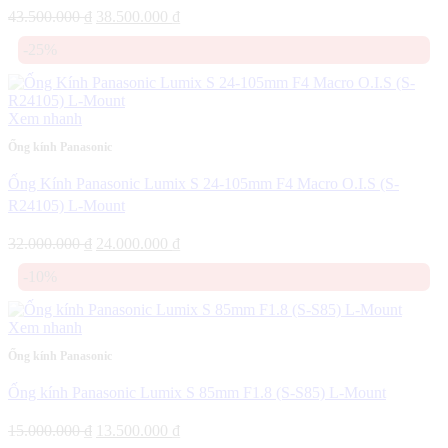
Giá
Giá
43.500.000
₫
38.500.000
₫
gốc
hiện
-25%
là:
tại
43.500.000 ₫.
là:
38.500.000 ₫.
Xem nhanh
Ống kính Panasonic
Ống Kính Panasonic Lumix S 24-105mm F4 Macro O.I.S (S-
R24105) L-Mount
Giá
Giá
32.000.000
₫
24.000.000
₫
gốc
hiện
-10%
là:
tại
32.000.000 ₫.
là:
24.000.000 ₫.
Xem nhanh
Ống kính Panasonic
Ống kính Panasonic Lumix S 85mm F1.8 (S-S85) L-Mount
Giá
Giá
15.000.000
₫
13.500.000
₫
gốc
hiện