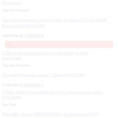
Xem nhanh
Ống kính Panasonic
Ống kính Panasonic Lumix G Vario 12-60mm F3.5-5.6 ASPH.
Power O.I.S/ H-FS12060
Giá
Giá
9.000.000
₫
7.900.000
₫
gốc
hiện
-9%
là:
tại
9.000.000 ₫.
là:
7.900.000 ₫.
Xem nhanh
Ống kính Panasonic
Ống kính Panasonic Lumix S 26mm F/8 (S-R26)
Giá
Giá
5.500.000
₫
5.000.000
₫
gốc
hiện
là:
tại
Xem nhanh
5.500.000 ₫.
là:
5.000.000 ₫.
Quà Tặng
Phần Mềm V-Log DMW-SFU1GU (For Panasonic GH5)