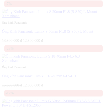
-7%
là:
tại
15.000.000 ₫.
là:
13.500.000 ₫.
Xem nhanh
Ống kính Panasonic
Ống Kính Panasonic Lumix S 50mm F1.8 (S-S50) L-Mount
Giá
Giá
13.800.000
₫
12.800.000
₫
gốc
hiện
-23%
là:
tại
13.800.000 ₫.
là:
12.800.000 ₫.
Xem nhanh
Ống kính Panasonic
Ống kính Panasonic Lumix S 18-40mm f/4.5-6.3
Giá
Giá
15.600.000
₫
12.000.000
₫
gốc
hiện
-12%
là:
tại
15.600.000 ₫.
là:
12.000.000 ₫.