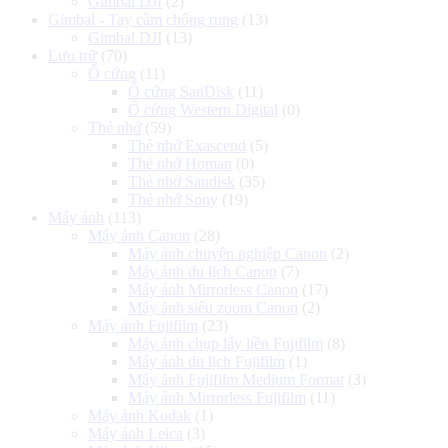
Gimbal DJI
(2)
Gimbal - Tay cầm chống rung
(13)
Gimbal DJI
(13)
Lưu trữ
(70)
Ổ cứng
(11)
Ổ cứng SanDisk
(11)
Ổ cứng Western Digital
(0)
Thẻ nhớ
(59)
Thẻ nhớ Exascend
(5)
Thẻ nhớ Homan
(0)
Thẻ nhớ Sandisk
(35)
Thẻ nhớ Sony
(19)
Máy ảnh
(113)
Máy ảnh Canon
(28)
Máy ảnh chuyên nghiệp Canon
(2)
Máy ảnh du lịch Canon
(7)
Máy ảnh Mirrorless Canon
(17)
Máy ảnh siêu zoom Canon
(2)
Máy ảnh Fujifilm
(23)
Máy ảnh chụp lấy liền Fujifilm
(8)
Máy ảnh du lịch Fujifilm
(1)
Máy ảnh Fujifilm Medium Format
(3)
Máy ảnh Mirrorless Fujifilm
(11)
Máy ảnh Kodak
(1)
Máy ảnh Leica
(3)