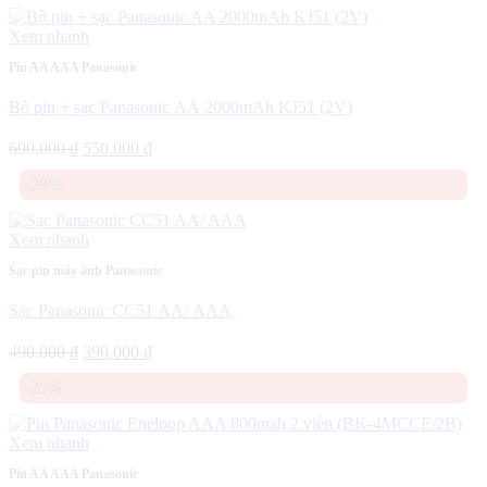
605.000 ₫.
là:
550.000 ₫.
Xem nhanh
Pin AA AAA Panasonic
Bộ pin + sạc Panasonic AA 2000mAh KJ51 (2V)
Giá
Giá
690.000
₫
550.000
₫
gốc
hiện
-20%
là:
tại
690.000 ₫.
là:
550.000 ₫.
Xem nhanh
Sạc pin máy ảnh Panasonic
Sạc Panasonic CC51 AA/ AAA
Giá
Giá
490.000
₫
390.000
₫
gốc
hiện
-23%
là:
tại
490.000 ₫.
là:
390.000 ₫.
Xem nhanh
Pin AA AAA Panasonic