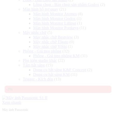
Lồng chụp - Bàn chụp sản phẩm Godox
(2)
Màn hình hỗ trợ quay
(21)
Màn hình Monitor Atomos
(8)
Màn hình Monitor Godox
(1)
Màn hình Monitor Lilliput
(1)
Màn hình Monitor Portkeys
(11)
Máy nhắc chữ
(5)
Máy nhắc chữ Bestview
(3)
Máy nhắc chữ Elgato
(0)
Máy nhắc chữ YiShi
(1)
Phông - Giá treo phông
(32)
Phông - Giá treo phông KM
(31)
Phụ kiện studio khác
(22)
Tấm hắt sáng
(15)
Dụng cụ hắt sáng K&F Concept
(2)
Dụng cụ hắt sáng KM
(11)
Trigger - Kích đèn
(13)
-3%
Xem nhanh
Máy ảnh Panasonic