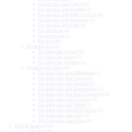
Sạc pin máy ảnh Canon
(1)
Sạc pin máy ảnh Fujifilm
(2)
Sạc pin máy ảnh K&F Concept
(6)
Sạc pin máy ảnh Panasonic
(2)
Sạc pin máy ảnh Sony
(6)
Sạc pin Pisen
(4)
Sạc pin Ricoh
(1)
Sạc Swit
(8)
Tủ chống ẩm
(32)
Tủ chống ẩm Eureka
(0)
Tủ chống ẩm Fujie
(17)
Tủ chống ẩm Nikatei
(15)
Túi đựng máy ảnh
(46)
Túi đựng máy ảnh Billingham
(1)
Túi đựng máy ảnh Canon
(3)
Túi đựng máy ảnh Fujifilm
(3)
Túi đựng máy ảnh Herringbone
(5)
Túi đựng máy ảnh K&F Concept
(16)
Túi đựng máy ảnh Lowepro
(5)
Túi đựng máy ảnh Nikon
(1)
Túi đựng máy ảnh PGYTECH
(1)
Túi đựng máy ảnh Sony
(4)
Túi đựng máy quay phim
(4)
Thiết bị Studio
(353)
Chân đèn
(21)