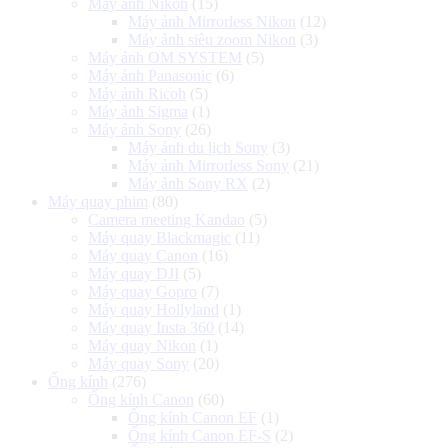
Máy ảnh Nikon
(15)
Máy ảnh Mirrorless Nikon
(12)
Máy ảnh siêu zoom Nikon
(3)
Máy ảnh OM SYSTEM
(5)
Máy ảnh Panasonic
(6)
Máy ảnh Ricoh
(5)
Máy ảnh Sigma
(1)
Máy ảnh Sony
(26)
Máy ảnh du lịch Sony
(3)
Máy ảnh Mirrorless Sony
(21)
Máy ảnh Sony RX
(2)
Máy quay phim
(80)
Camera meeting Kandao
(5)
Máy quay Blackmagic
(11)
Máy quay Canon
(16)
Máy quay DJI
(5)
Máy quay Gopro
(7)
Máy quay Hollyland
(1)
Máy quay Insta 360
(14)
Máy quay Nikon
(1)
Máy quay Sony
(20)
Ống kính
(276)
Ống kính Canon
(60)
Ống kính Canon EF
(1)
Ống kính Canon EF-S
(2)