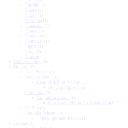
Fujifilm
(1)
Gopro
(1)
Nikon
(1)
Olympus
(1)
Panasonic
(1)
Pentax
(1)
Samyang
(1)
Sennhieser
(1)
Sigma
(1)
Sony
(1)
Tamron
(1)
Chưa phân loại
(4)
Đồ chơi
(6)
Asus ProArt
(0)
Bảng vẽ điện tử
(1)
Bảng vẽ điện tử Wacom
(1)
Bút cảm ứng Wacom
(1)
Ống nhòm
(1)
Ống nhòm Nikon
(1)
Ống Nhòm Nikon Đo Khoảng Cách
(1)
PC Km
(3)
Phụ kiện Pelican
(1)
Thiết bị giữ lạnh Pelican
(1)
Gimbal
(2)