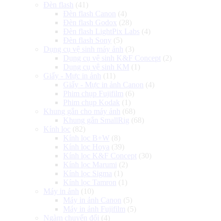
Đèn flash
(41)
Đèn flash Canon
(4)
Đèn flash Godox
(28)
Đèn flash LightPix Labs
(4)
Đèn flash Sony
(5)
Dụng cụ vệ sinh máy ảnh
(3)
Dụng cụ vệ sinh K&F Concept
(2)
Dụng cụ vệ sinh KM
(1)
Giấy - Mực in ảnh
(11)
Giấy - Mực in ảnh Canon
(4)
Phim chụp Fujifilm
(6)
Phim chụp Kodak
(1)
Khung gắn cho máy ảnh
(68)
Khung gắn SmallRig
(68)
Kính lọc
(82)
Kính lọc B+W
(8)
Kính lọc Hoya
(39)
Kính lọc K&F Concept
(30)
Kính lọc Marumi
(2)
Kính lọc Sigma
(1)
Kính lọc Tamron
(1)
Máy in ảnh
(10)
Máy in ảnh Canon
(5)
Máy in ảnh Fujifilm
(5)
Ngàm chuyển đổi
(4)