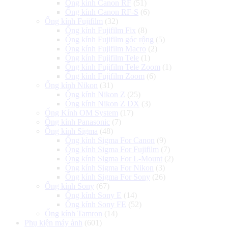
Ống kính Canon RF
(51)
Ống kính Canon RF-S
(6)
Ống kính Fujifilm
(32)
Ống kính Fujifilm Fix
(8)
Ống kính Fujifilm góc rộng
(5)
Ống kính Fujifilm Macro
(2)
Ống kính Fujifilm Tele
(1)
Ống kính Fujifilm Tele Zoom
(1)
Ống kính Fujifilm Zoom
(6)
Ống kính Nikon
(31)
Ống kính Nikon Z
(25)
Ống kính Nikon Z DX
(3)
Ống Kính OM System
(17)
Ống kính Panasonic
(7)
Ống kính Sigma
(48)
Ống kính Sigma For Canon
(9)
Ống kính Sigma For Fujifilm
(7)
Ống kính Sigma For L-Mount
(2)
Ống kính Sigma For Nikon
(3)
Ống kính Sigma For Sony
(26)
Ống kính Sony
(67)
Ống kính Sony E
(14)
Ống kính Sony FE
(52)
Ống kính Tamron
(14)
Phụ kiện máy ảnh
(601)