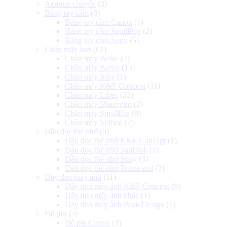
Adapter chuyển
(3)
Báng tay cầm
(8)
Báng tay cầm Canon
(1)
Báng tay cầm SmallRig
(2)
Báng tay cầm Sony
(5)
Chân máy ảnh
(62)
Chân máy Beike
(2)
Chân máy Benro
(13)
Chân máy Joby
(1)
Chân máy K&F Concept
(11)
Chân máy Libec
(22)
Chân máy Manfrotto
(2)
Chân máy SmallRig
(8)
Chân máy Velbon
(2)
Đầu đọc thẻ nhớ
(9)
Đầu đọc thẻ nhớ K&F Concept
(1)
Đầu đọc thẻ nhớ SanDisk
(1)
Đầu đọc thẻ nhớ Sony
(3)
Đầu đọc thẻ nhớ Transcend
(3)
Dây đeo máy ảnh
(11)
Dây đeo máy ảnh K&F Concept
(9)
Dây đeo máy ảnh khác
(1)
Dây đeo máy ảnh Peak Design
(1)
Đế pin
(3)
Đế pin Canon
(3)