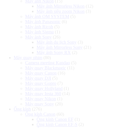
Máy ảnh Nikon
(15)
Máy ảnh Mirrorless Nikon
(12)
Máy ảnh siêu zoom Nikon
(3)
Máy ảnh OM SYSTEM
(5)
Máy ảnh Panasonic
(6)
Máy ảnh Ricoh
(5)
Máy ảnh Sigma
(1)
Máy ảnh Sony
(26)
Máy ảnh du lịch Sony
(3)
Máy ảnh Mirrorless Sony
(21)
Máy ảnh Sony RX
(2)
Máy quay phim
(80)
Camera meeting Kandao
(5)
Máy quay Blackmagic
(11)
Máy quay Canon
(16)
Máy quay DJI
(5)
Máy quay Gopro
(7)
Máy quay Hollyland
(1)
Máy quay Insta 360
(14)
Máy quay Nikon
(1)
Máy quay Sony
(20)
Ống kính
(276)
Ống kính Canon
(60)
Ống kính Canon EF
(1)
Ống kính Canon EF-S
(2)