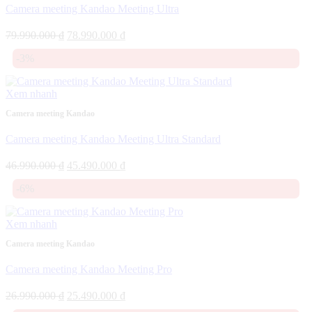
Camera meeting Kandao Meeting Ultra
Giá
Giá
79.990.000
₫
78.990.000
₫
gốc
hiện
-3%
là:
tại
79.990.000 ₫.
là:
78.990.000 ₫.
Xem nhanh
Camera meeting Kandao
Camera meeting Kandao Meeting Ultra Standard
Giá
Giá
46.990.000
₫
45.490.000
₫
gốc
hiện
-6%
là:
tại
46.990.000 ₫.
là:
45.490.000 ₫.
Xem nhanh
Camera meeting Kandao
Camera meeting Kandao Meeting Pro
Giá
Giá
26.990.000
₫
25.490.000
₫
gốc
hiện