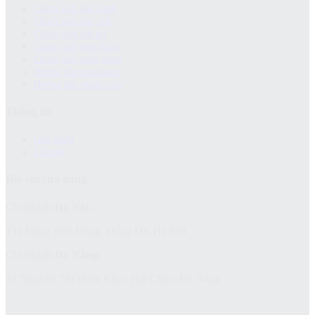
Chính sách bảo hành
Chính sách bảo mật
Chính sách đổi trả
Chính sách giao hàng
Chinh sách kiểm hàng
Hướng dẫn mua hàng
Hướng dẫn thanh toán
Thông tin
Giới thiệu
Liên hệ
Địa chỉ cửa hàng
Chi nhánh
Hà Nội:
151 Đặng Tiến Đông, Đống Đa, Hà Nội
Chi nhánh
Đà Nẵng:
52 Nguyễn Thị Minh Khai, Hải Châu, Đà Nẵng