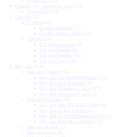
Gimbal DJI
(2)
Gimbal - Tay cầm chống rung
(13)
Gimbal DJI
(13)
Lưu trữ
(70)
Ổ cứng
(11)
Ổ cứng SanDisk
(11)
Ổ cứng Western Digital
(0)
Thẻ nhớ
(59)
Thẻ nhớ Exascend
(5)
Thẻ nhớ Homan
(0)
Thẻ nhớ Sandisk
(35)
Thẻ nhớ Sony
(19)
Máy ảnh
(113)
Máy ảnh Canon
(28)
Máy ảnh chuyên nghiệp Canon
(2)
Máy ảnh du lịch Canon
(7)
Máy ảnh Mirrorless Canon
(17)
Máy ảnh siêu zoom Canon
(2)
Máy ảnh Fujifilm
(23)
Máy ảnh chụp lấy liền Fujifilm
(8)
Máy ảnh du lịch Fujifilm
(1)
Máy ảnh Fujifilm Medium Format
(3)
Máy ảnh Mirrorless Fujifilm
(11)
Máy ảnh Kodak
(1)
Máy ảnh Leica
(3)