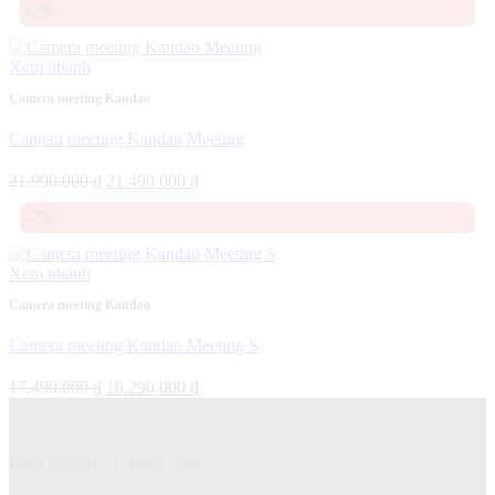
-2%
là:
tại
26.990.000 ₫.
là:
25.490.000 ₫.
Xem nhanh
Camera meeting Kandao
Camera meeting Kandao Meeting
Giá
Giá
21.990.000
₫
21.490.000
₫
gốc
hiện
-7%
là:
tại
21.990.000 ₫.
là:
21.490.000 ₫.
Xem nhanh
Camera meeting Kandao
Camera meeting Kandao Meeting S
Giá
Giá
17.490.000
₫
16.290.000
₫
gốc
hiện
là:
tại
17.490.000 ₫.
là:
Điều khoản và chính sách
16.290.000 ₫.