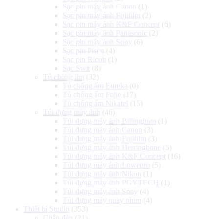
Sạc pin máy ảnh Canon
(1)
Sạc pin máy ảnh Fujifilm
(2)
Sạc pin máy ảnh K&F Concept
(6)
Sạc pin máy ảnh Panasonic
(2)
Sạc pin máy ảnh Sony
(6)
Sạc pin Pisen
(4)
Sạc pin Ricoh
(1)
Sạc Swit
(8)
Tủ chống ẩm
(32)
Tủ chống ẩm Eureka
(0)
Tủ chống ẩm Fujie
(17)
Tủ chống ẩm Nikatei
(15)
Túi đựng máy ảnh
(46)
Túi đựng máy ảnh Billingham
(1)
Túi đựng máy ảnh Canon
(3)
Túi đựng máy ảnh Fujifilm
(3)
Túi đựng máy ảnh Herringbone
(5)
Túi đựng máy ảnh K&F Concept
(16)
Túi đựng máy ảnh Lowepro
(5)
Túi đựng máy ảnh Nikon
(1)
Túi đựng máy ảnh PGYTECH
(1)
Túi đựng máy ảnh Sony
(4)
Túi đựng máy quay phim
(4)
Thiết bị Studio
(353)
Chân đèn
(21)