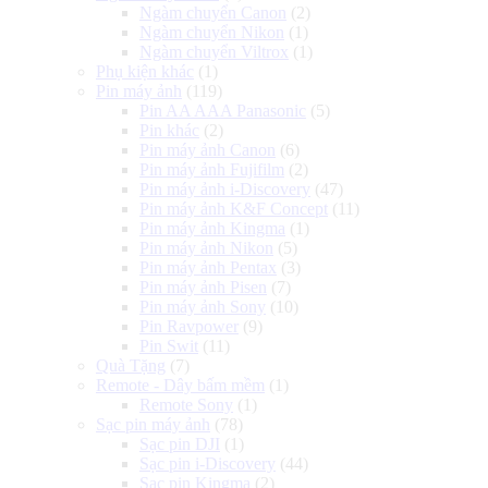
Ngàm chuyển Canon
(2)
Ngàm chuyển Nikon
(1)
Ngàm chuyển Viltrox
(1)
Phụ kiện khác
(1)
Pin máy ảnh
(119)
Pin AA AAA Panasonic
(5)
Pin khác
(2)
Pin máy ảnh Canon
(6)
Pin máy ảnh Fujifilm
(2)
Pin máy ảnh i-Discovery
(47)
Pin máy ảnh K&F Concept
(11)
Pin máy ảnh Kingma
(1)
Pin máy ảnh Nikon
(5)
Pin máy ảnh Pentax
(3)
Pin máy ảnh Pisen
(7)
Pin máy ảnh Sony
(10)
Pin Ravpower
(9)
Pin Swit
(11)
Quà Tặng
(7)
Remote - Dây bấm mềm
(1)
Remote Sony
(1)
Sạc pin máy ảnh
(78)
Sạc pin DJI
(1)
Sạc pin i-Discovery
(44)
Sạc pin Kingma
(2)