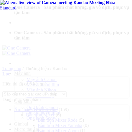
Bỏ
One Camera - Sản phẩm chất lượng, giá vô địch, phục vụ
qua
tận tâm
nội
dung
One Camera - Sản phẩm chất lượng, giá vô địch, phục vụ
tận tâm
Trang chủ
/
Thương hiệu
/
Kandao
Máy ảnh
Lọc
Máy ảnh Canon
Đã
Hiển thị tất cả 5 kết quả
Máy ảnh Fujifilm
sắp
Máy ảnh Nikon
xếp
Máy ảnh Sony
Danh mục sản phẩm
theo
Ống kính
giá:
Ống kính Canon
Âm thanh & livestream
(159)
cao
Ống kính Fujifilm
Bàn trộn Mixer
(6)
đến
Ống kính Sony
Bàn trộn Mixer Rode
(5)
thấp
Gimbal
Bàn trộn Mixer Yamaha
(0)
Micro thu âm
Bàn trộn Mixer Zoom
(1)