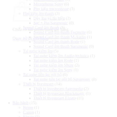
Microphone Sony
(6)
Phụ kiện microphone
(3)
Phụ kiện âm thanh
(3)
Dây loa và tín hiệu
(2)
Sạc + Pin Saramonic
(0)
Sound Card âm thanh
(8)
Chưa có sản phẩm trong giỏ hàng.
Sound Card âm thanh Focusrite
(6)
Sound Card âm thanh M-Audio
(1)
Quay trở lại cửa hàng
Sound Card âm thanh Rode
(1)
Sound Card âm thanh Saramonic
(0)
Tai nghe kiểm âm
(5)
Tai nghe kiểm âm Audio-technica
(1)
Tai nghe kiểm âm Rode
(1)
Tai nghe kiểm âm Shure
(2)
Tai nghe kiểm âm Sony
(1)
Tai nghe liên lạc nội bộ
(0)
Tai nghe liên lạc nội bộ Saramonic
(0)
Thiết bị livestream
(14)
Thiết bị livestream Avermedia
(2)
Thiết bị livestream Blackmagic
(1)
Thiết bị livestream Elgato
(11)
Bảo hành
(15)
Benro
(1)
Canon
(1)
Elgato
(1)