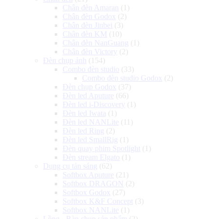
Chân đèn Amaran
(1)
Chân đèn Godox
(2)
Chân đèn Jinbei
(3)
Chân đèn KM
(10)
Chân đèn NanGuang
(1)
Chân đèn Victory
(2)
Đèn chụp ảnh
(154)
Combo đèn studio
(33)
Combo đèn studio Godox
(2)
Đèn chụp Godox
(37)
Đèn led Aputure
(66)
Đèn led i-Discovery
(1)
Đèn led Iwata
(1)
Đèn led NANLite
(11)
Đèn led Ring
(2)
Đèn led SmallRig
(1)
Đèn quay phim Spotlight
(1)
Đèn stream Elgato
(1)
Dụng cụ tản sáng
(62)
Softbox Aputure
(21)
Softbox DRAGON
(2)
Softbox Godox
(27)
Softbox K&F Concept
(3)
Softbox NANLite
(1)
Lồng - Bàn chụp sản phẩm
(2)