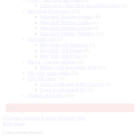
Lồng chụp - Bàn chụp sản phẩm Godox
(2)
Màn hình hỗ trợ quay
(21)
Màn hình Monitor Atomos
(8)
Màn hình Monitor Godox
(1)
Màn hình Monitor Lilliput
(1)
Màn hình Monitor Portkeys
(11)
Máy nhắc chữ
(5)
Máy nhắc chữ Bestview
(3)
Máy nhắc chữ Elgato
(0)
Máy nhắc chữ YiShi
(1)
Phông - Giá treo phông
(32)
Phông - Giá treo phông KM
(31)
Phụ kiện studio khác
(22)
Tấm hắt sáng
(15)
Dụng cụ hắt sáng K&F Concept
(2)
Dụng cụ hắt sáng KM
(11)
Trigger - Kích đèn
(13)
-1%
Xem nhanh
Camera meeting Kandao