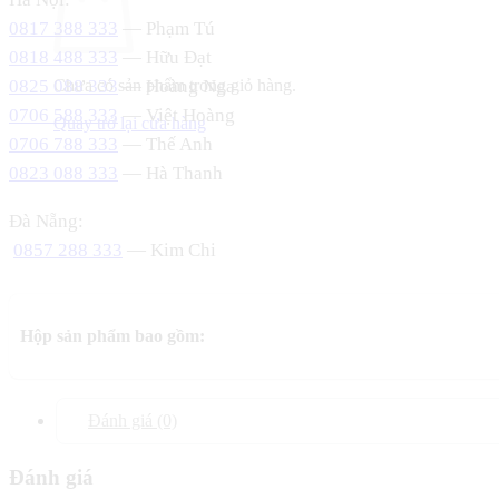
0817 388 333
— Phạm Tú
0818 488 333
— Hữu Đạt
0825 088 333
— Hoàng Nga
Chưa có sản phẩm trong giỏ hàng.
0706 588 333
— Việt Hoàng
Quay trở lại cửa hàng
0706 788 333
— Thế Anh
0823 088 333
— Hà Thanh
Đà Nẵng:
0857 288 333
— Kim Chi
Hộp sản phẩm bao gồm:
Đánh giá (0)
Đánh giá