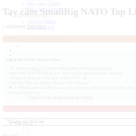
Máy quay Gopro
Tay cầm SmallRig NATO Top Li
Máy quay Sony
Phụ kiện máy ảnh
Thiết bị Studio
Giá
Giá
1.400.000
₫
750.000
₫
Đèn chụp ảnh
gốc
hiện
là:
tại
Tìm
1.400.000 ₫.
là:
kiếm:
750.000 ₫.
Thông tin nổi bật của sản phẩm:
– Tay cầm tiện dụng, có silicon chống trượt và chống đóng băng
– Được thiết kế để hỗ trợ bắn góc thấp và giảm gánh nặng cho cánh tay
– Tương thích khung có lỗ định vị ARRI 3/8″ -16
– Chất liệu Hợp kim nhôm, silicone, thép không gỉ
– Có 3 đế phía trước và 2 đế phía sau cho phép gắn đồng thời micrô, đèn LED,
– Trọng lượng 124 g
Chưa có sản phẩm trong giỏ hàng.
Quay trở lại cửa hàng
Thông tin liên hệ
Giỏ hàng
Hà Nội: