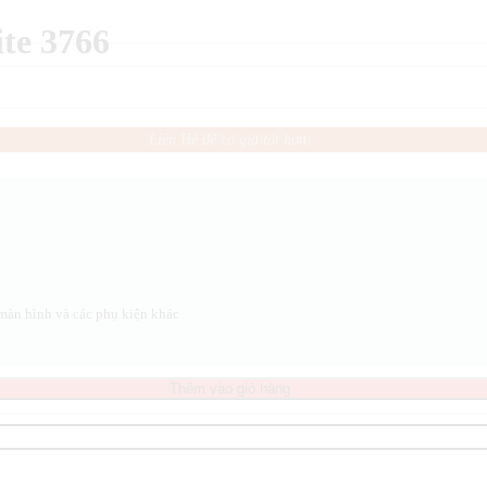
te 3766
Liên Hệ để có giá tốt hơn.
 màn hình và các phụ kiện khác
Thêm vào giỏ hàng