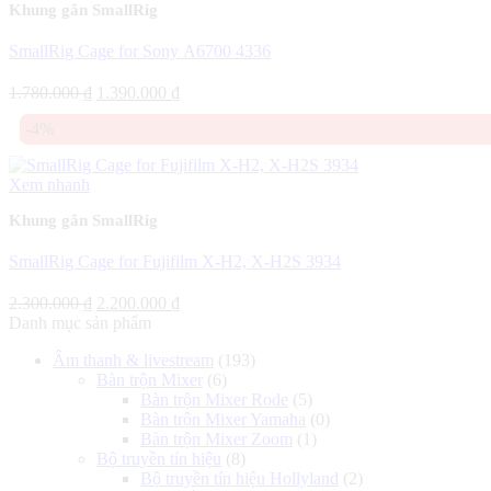
Khung gắn SmallRig
SmallRig Cage for Sony A6700 4336
Giá
Giá
1.780.000
₫
1.390.000
₫
gốc
hiện
-4%
là:
tại
1.780.000 ₫.
là:
1.390.000 ₫.
Xem nhanh
Khung gắn SmallRig
SmallRig Cage for Fujifilm X-H2, X-H2S 3934
Giá
Giá
2.300.000
₫
2.200.000
₫
gốc
hiện
Danh mục sản phẩm
là:
tại
Âm thanh & livestream
(193)
2.300.000 ₫.
là:
Bàn trộn Mixer
(6)
2.200.000 ₫.
Bàn trộn Mixer Rode
(5)
Bàn trộn Mixer Yamaha
(0)
Bàn trộn Mixer Zoom
(1)
Bộ truyền tín hiệu
(8)
Bộ truyền tín hiệu Hollyland
(2)