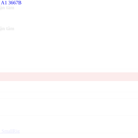
tận tâm
tận tâm
 SmallRig