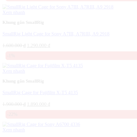
1.700.000 ₫.
là:
1.490.000 ₫.
Xem nhanh
Khung gắn SmallRig
SmallRig Light Cage for Sony A7III, A7RIII, A9 2918
Giá
Giá
1.600.000
₫
1.290.000
₫
gốc
hiện
-1%
là:
tại
1.600.000 ₫.
là:
1.290.000 ₫.
Xem nhanh
Khung gắn SmallRig
SmallRig Cage for Fujifilm X-T5 4135
Giá
Giá
1.900.000
₫
1.890.000
₫
gốc
hiện
-22%
là:
tại
1.900.000 ₫.
là:
1.890.000 ₫.
Xem nhanh