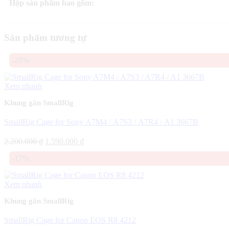
Hộp sản phẩm bao gồm:
Sản phẩm tương tự
-28%
Xem nhanh
Khung gắn SmallRig
SmallRig Cage for Sony A7M4 / A7S3 / A7R4 / A1 3667B
Giá
Giá
2.200.000
₫
1.590.000
₫
gốc
hiện
-17%
là:
tại
2.200.000 ₫.
là:
1.590.000 ₫.
Xem nhanh
Khung gắn SmallRig
SmallRig Cage for Canon EOS R8 4212