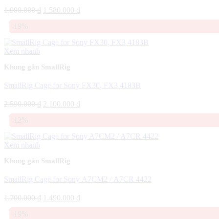
Giá
Giá
1.900.000
₫
1.580.000
₫
gốc
hiện
-19%
là:
tại
1.900.000 ₫.
là:
1.580.000 ₫.
Xem nhanh
Khung gắn SmallRig
SmallRig Cage for Sony FX30, FX3 4183B
Giá
Giá
2.590.000
₫
2.100.000
₫
gốc
hiện
-12%
là:
tại
2.590.000 ₫.
là:
2.100.000 ₫.
Xem nhanh
Khung gắn SmallRig
SmallRig Cage for Sony A7CM2 / A7CR 4422
Giá
Giá
1.700.000
₫
1.490.000
₫
gốc
hiện
-19%
là:
tại